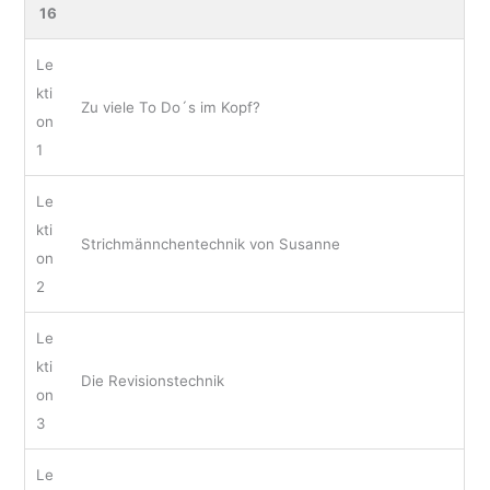
16
Le
kti
Zu viele To Do´s im Kopf?
on
1
Le
kti
Strichmännchentechnik von Susanne
on
2
Le
kti
Die Revisionstechnik
on
3
Le