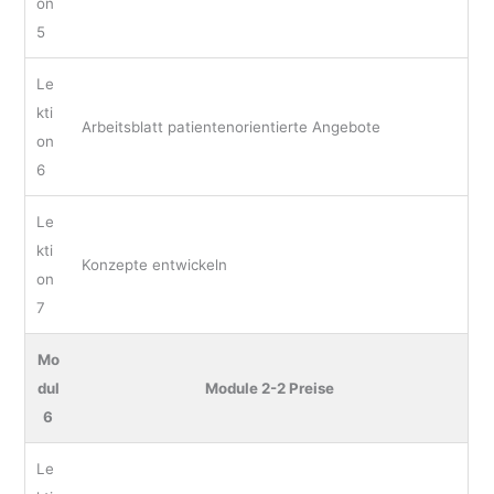
on
5
Le
kti
Arbeitsblatt patientenorientierte Angebote
on
6
Le
kti
Konzepte entwickeln
on
7
Mo
dul
Module 2-2 Preise
6
Le