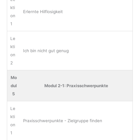
kti
Erlernte Hilflosigkeit
on
1
Le
kti
Ich bin nicht gut genug
on
2
Mo
dul
Modul 2-1: Praxisschwerpunkte
5
Le
kti
Praxisschwerpunkte - Zielgruppe finden
on
1