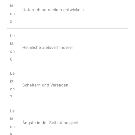
kti
Unternehmerdenken entwickeln
on
5
Le
kti
Heimliche Zieleverhinderer
on
6
Le
kti
Scheitern und Versagen
on
7
Le
kti
Ängste in der Selbständigkeit
on
8