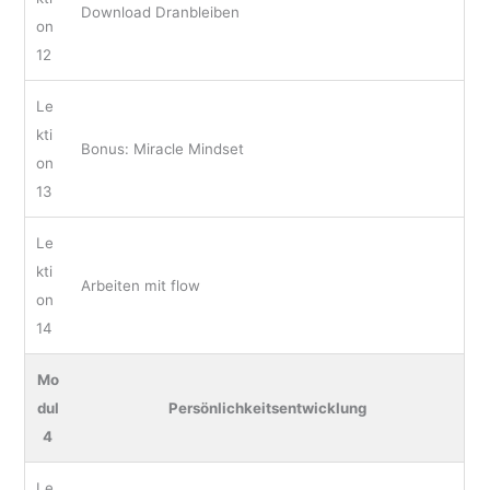
Download Dranbleiben
on
12
Le
kti
Bonus: Miracle Mindset
on
13
Le
kti
Arbeiten mit flow
on
14
Mo
dul
Persönlichkeitsentwicklung
4
Le