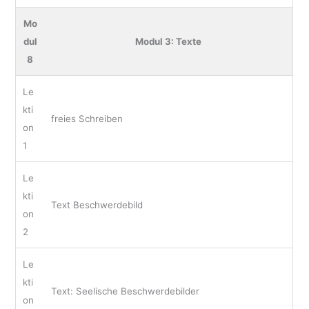
Mo
dul
Modul 3: Texte
8
Le
kti
freies Schreiben
on
1
Le
kti
Text Beschwerdebild
on
2
Le
kti
Text: Seelische Beschwerdebilder
on