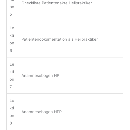
Checkliste Patientenakte Heilpraktiker
on
5
Le
kti
Patientendokumentation als Heilpraktiker
on
6
Le
kti
Anamnesebogen HP
on
7
Le
kti
Anamnesebogen HPP
on
8