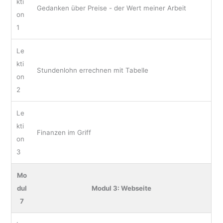
kti
Gedanken über Preise - der Wert meiner Arbeit
on
1
Le
kti
Stundenlohn errechnen mit Tabelle
on
2
Le
kti
Finanzen im Griff
on
3
Mo
dul
Modul 3: Webseite
7