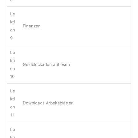
Le
kti
Finanzen
on
9
Le
kti
Geldblockaden auflösen
on
10
Le
kti
Downloads Arbeitsblätter
on
11
Le
kti