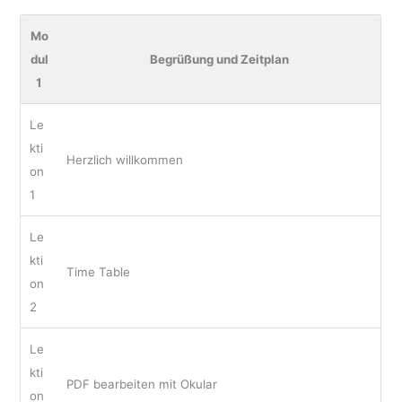
Mo
dul
Begrüßung und Zeitplan
1
Le
kti
Herzlich willkommen
on
1
Le
kti
Time Table
on
2
Le
kti
PDF bearbeiten mit Okular
on