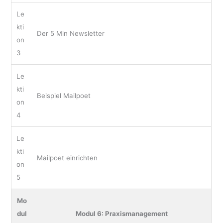
Le
kti
Der 5 Min Newsletter
on
3
Le
kti
Beispiel Mailpoet
on
4
Le
kti
Mailpoet einrichten
on
5
Mo
dul
Modul 6: Praxismanagement