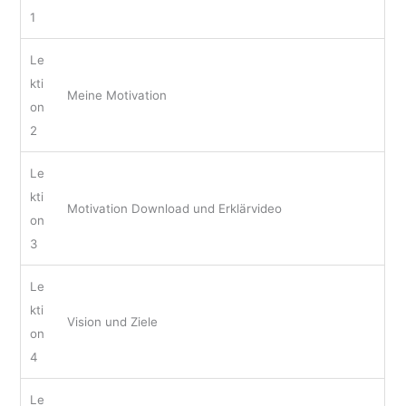
1
Le
kti
Meine Motivation
on
2
Le
kti
Motivation Download und Erklärvideo
on
3
Le
kti
Vision und Ziele
on
4
Le