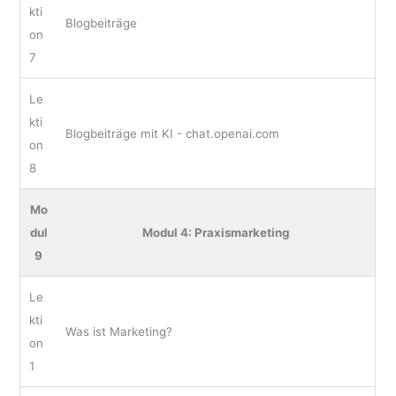
kti
Blogbeiträge
on
7
Le
kti
Blogbeiträge mit KI - chat.openai.com
on
8
Mo
dul
Modul 4: Praxismarketing
9
Le
kti
Was ist Marketing?
on
1