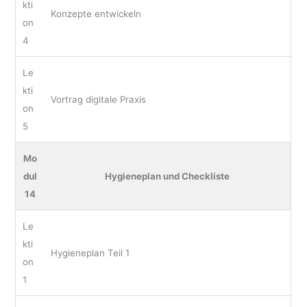
kti
Konzepte entwickeln
on
4
Le
kti
Vortrag digitale Praxis
on
5
Mo
dul
Hygieneplan und Checkliste
14
Le
kti
Hygieneplan Teil 1
on
1