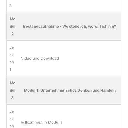
3
Mo
dul
Bestandsaufnahme - Wo stehe ich, wo will ich hin?
2
Le
kti
Video und Download
on
1
Mo
dul
Modul 1: Unternehmerisches Denken und Handeln
3
Le
kti
willkommen in Modul 1
on