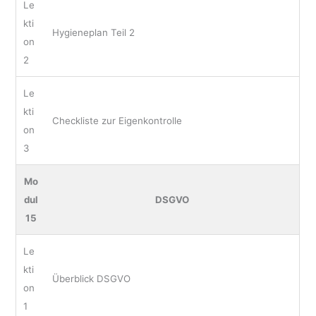
Le
kti
Hygieneplan Teil 2
on
2
Le
kti
Checkliste zur Eigenkontrolle
on
3
Mo
dul
DSGVO
15
Le
kti
Überblick DSGVO
on
1