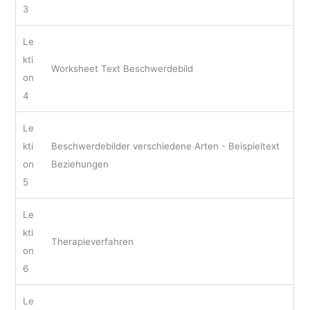
3
Le
kti
Worksheet Text Beschwerdebild
on
4
Le
kti
Beschwerdebilder verschiedene Arten - Beispieltext
on
Beziehungen
5
Le
kti
Therapieverfahren
on
6
Le